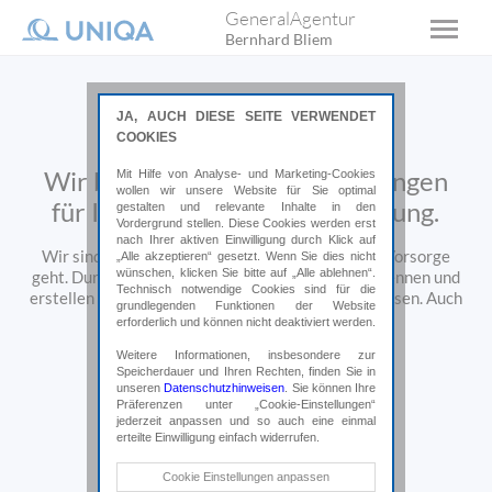
GeneralAgentur
Bernhard Bliem
JA, AUCH DIESE SEITE VERWENDET
COOKIES
Wir bieten professionelle Lösungen
Mit Hilfe von Analyse- und Marketing-Cookies
wollen wir unsere Website für Sie optimal
für Ihre individuelle Versicherung.
gestalten und relevante Inhalte in den
Vordergrund stellen. Diese Cookies werden erst
nach Ihrer aktiven Einwilligung durch Klick auf
Wir sind Ihr Partner, wenn es um Sicherheit und Vorsorge
„Alle akzeptieren“ gesetzt. Wenn Sie dies nicht
wünschen, klicken Sie bitte auf „Alle ablehnen“.
geht. Durch persönliche Beratung lernen wir Sie kennen und
Technisch notwendige Cookies sind für die
erstellen Lösungen, die perfekt zu Ihrem Leben passen.
Auch
grundlegenden Funktionen der Website
im Schadensfall sind wir für Sie da.
erforderlich und können nicht deaktiviert werden.
Weitere Informationen, insbesondere zur
Speicherdauer und Ihren Rechten, finden Sie in
unseren
Datenschutzhinweisen
. Sie können Ihre
Präferenzen unter „Cookie-Einstellungen“
jederzeit anpassen und so auch eine einmal
erteilte Einwilligung einfach widerrufen.
Technische Cookies
Cookie Einstellungen anpassen